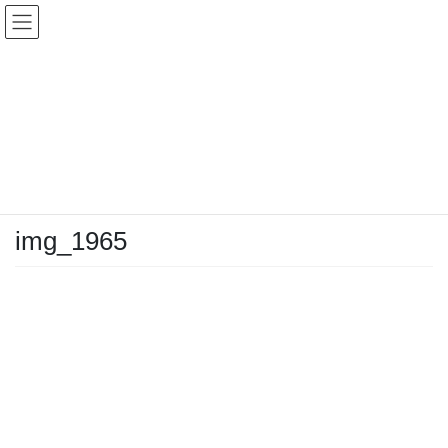
コ
ナ
ン
ビ
テ
ゲ
ン
ー
メディア
ツ
シ
へ
ョ
ス
ン
HOME
メディア
img_1965
キ
に
ッ
移
プ
動
2020年9月13日
/ 最終更新日時 :
2020年9月13日
img_1965