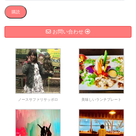
ー
ル
購読
ア
ド
レ
お問い合わせ
ス
ノースサファリサッポロ
美味しいランチプレート