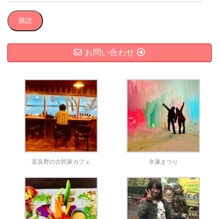
ー
ル
購読
ア
ド
レ
お問い合わせ
ス
富良野の古民家カフェ
氷瀑まつり