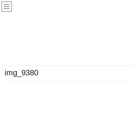
コ
ナ
ン
ビ
テ
ゲ
ン
ー
メディア
ツ
シ
へ
ョ
ス
ン
HOME
メディア
img_9380
キ
に
ッ
移
プ
動
2020年7月24日
/ 最終更新日時 :
2020年7月24日
img_9380