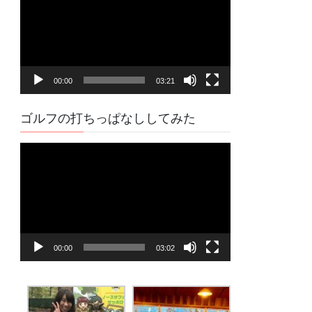
プ
レ
ー
ヤ
00:00
03:21
ー
ゴルフの打ちっぱなししてみた
動
画
プ
レ
ー
ヤ
00:00
03:02
ー