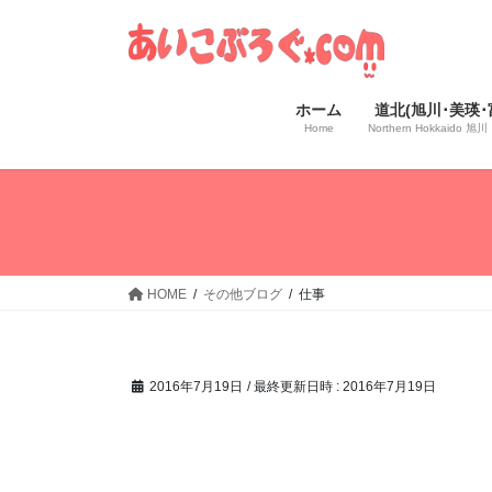
コ
ナ
ン
ビ
テ
ゲ
ン
ー
ホーム
道北(旭川･美瑛･
ツ
シ
Home
Northern Hokkaido
へ
ョ
ス
ン
キ
に
ッ
移
プ
動
HOME
その他ブログ
仕事
2016年7月19日
/ 最終更新日時 :
2016年7月19日