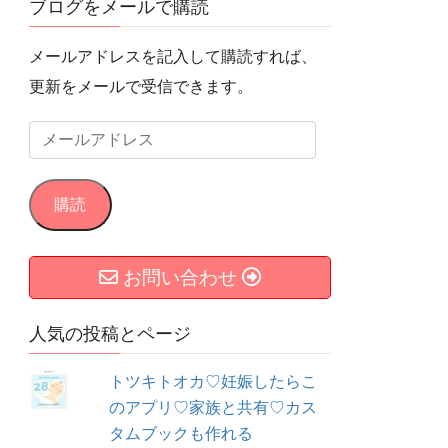
ブログをメールで購読
メールアドレスを記入して購読すれば、
更新をメールで受信できます。
メ
ー
ル
購読
ア
ド
お問い合わせ
レ
ス
人気の投稿とページ
トツキトオカ♡妊娠したらこ
のアプリ♡家族と共有♡カス
タムブックも作れる