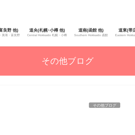
富良野 他)
道央(札幌･小樽 他)
道南(函館 他)
道東(帯広
 旭川・美瑛・富良野
Central Hokkaido 札幌・小樽
Southern Hokkaido 函館
Eastern Hok
その他ブログ
その他ブログ