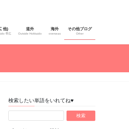
 他)
道外
海外
その他ブログ
kaido 帯広
Outside Hokkaido
overseas
Other
検索したい単語をいれてね♥