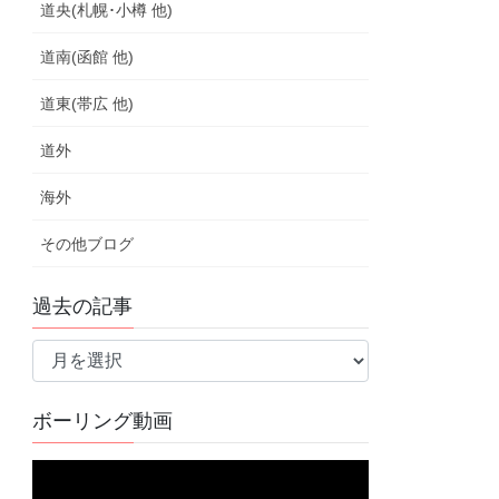
道央(札幌･小樽 他)
道南(函館 他)
道東(帯広 他)
道外
海外
その他ブログ
過去の記事
過
去
の
ボーリング動画
記
事
動
画