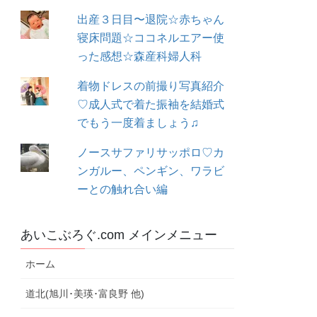
出産３日目〜退院☆赤ちゃん
寝床問題☆ココネルエアー使
った感想☆森産科婦人科
着物ドレスの前撮り写真紹介
♡成人式で着た振袖を結婚式
でもう一度着ましょう♫
ノースサファリサッポロ♡カ
ンガルー、ペンギン、ワラビ
ーとの触れ合い編
あいこぶろぐ.com メインメニュー
ホーム
道北(旭川･美瑛･富良野 他)