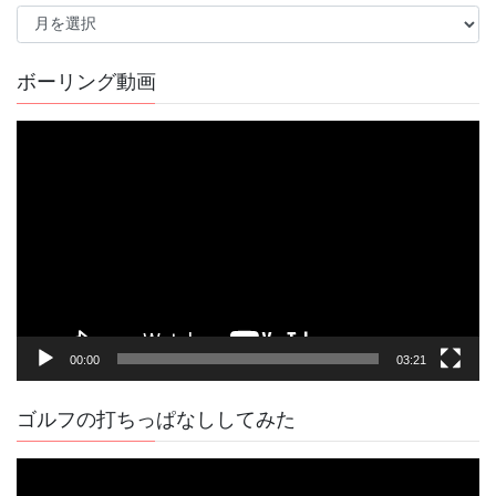
過
去
の
記
ボーリング動画
事
動
画
プ
レ
ー
ヤ
ー
00:00
03:21
ゴルフの打ちっぱなししてみた
動
画