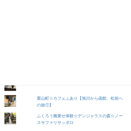
ー
ル
購読
ア
ド
レ
お問い合わせ
ス
人気の投稿とページ
出産３日目〜退院☆赤ちゃん寝床問題☆ココネ
ルエアー使った感想☆森産科婦人科
北海道胆振東部地震 2018.9.6 AM3:08 体験談
栗山町☆カフェふあり【旭川から函館、松前へ
の旅①】
ふくろう腕乗せ体験☆デンジャラスの森☆ノー
スサファリサッポロ