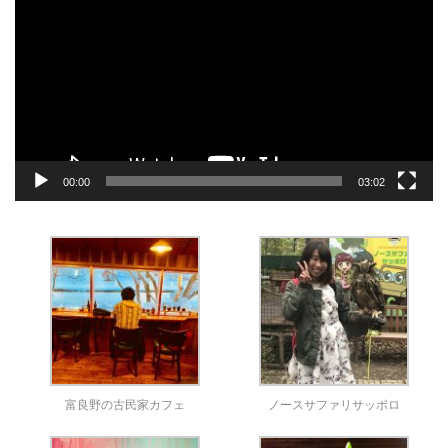
プ
レ
ー
ヤ
ー
00:00
03:02
富良野の古民家カフェ
ノースサファリサッポロ