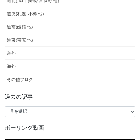
道北(旭川･美瑛･富良野 他)
道央(札幌･小樽 他)
道南(函館 他)
道東(帯広 他)
道外
海外
その他ブログ
過去の記事
過
去
の
記
ボーリング動画
事