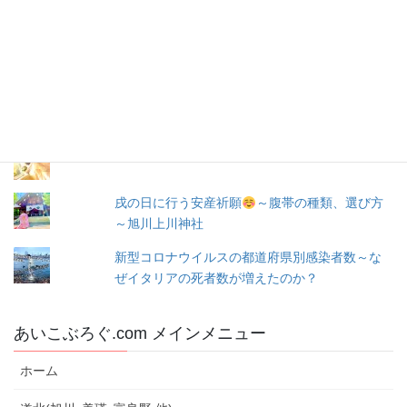
お問い合わせ
ス
人気の投稿とページ
出産３日目〜退院☆赤ちゃん寝床問題☆ココネ
ルエアー使った感想☆森産科婦人科
☆旭川での婚活☆～婚活の成果(*ﾟ▽ﾟ*)～
戌の日に行う安産祈願
～腹帯の種類、選び方
～旭川上川神社
新型コロナウイルスの都道府県別感染者数～な
ぜイタリアの死者数が増えたのか？
あいこぶろぐ.com メインメニュー
ホーム