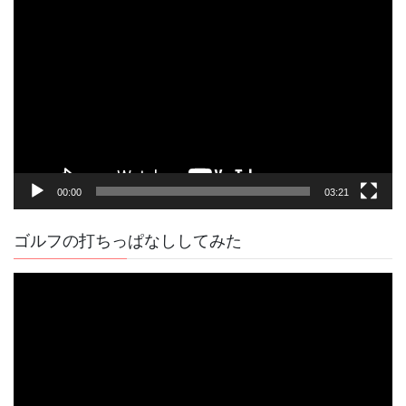
動
画
プ
レ
ー
ヤ
ー
00:00
03:21
ゴルフの打ちっぱなししてみた
動
画
プ
レ
ー
ヤ
ー