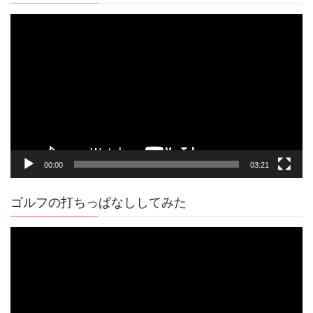
動
画
プ
レ
ー
ヤ
ー
00:00
03:21
ゴルフの打ちっぱなししてみた
動
画
プ
レ
ー
ヤ