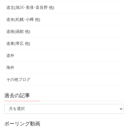
道北(旭川･美瑛･富良野 他)
道央(札幌･小樽 他)
道南(函館 他)
道東(帯広 他)
道外
海外
その他ブログ
過去の記事
過
去
の
記
ボーリング動画
事