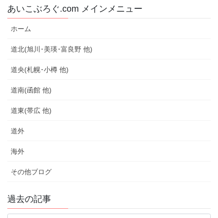
あいこぶろぐ.com メインメニュー
ホーム
道北(旭川･美瑛･富良野 他)
道央(札幌･小樽 他)
道南(函館 他)
道東(帯広 他)
道外
海外
その他ブログ
過去の記事
過