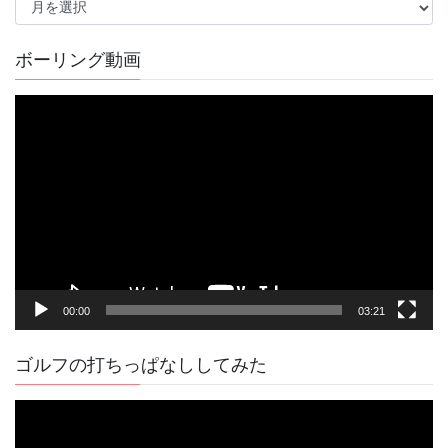
去
の
記
ボーリング動画
事
動
画
プ
レ
ー
ヤ
ー
00:00
03:21
ゴルフの打ちっぱなししてみた
動
画