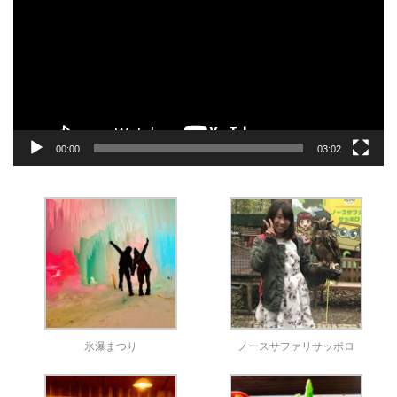
プ
レ
ー
ヤ
ー
00:00
03:02
氷瀑まつり
ノースサファリサッポロ