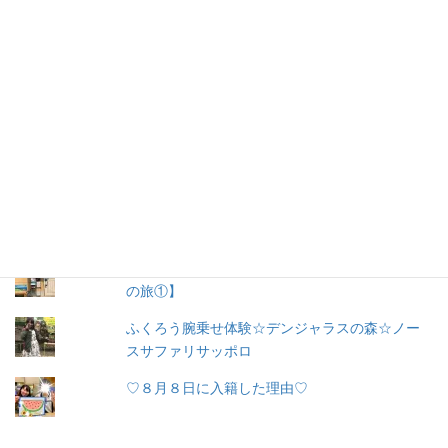
ー
ル
購読
ア
ド
レ
お問い合わせ
ス
人気の投稿とページ
出産３日目〜退院☆赤ちゃん寝床問題☆ココネ
ルエアー使った感想☆森産科婦人科
栗山町☆カフェふあり【旭川から函館、松前へ
の旅①】
ふくろう腕乗せ体験☆デンジャラスの森☆ノー
スサファリサッポロ
♡８月８日に入籍した理由♡