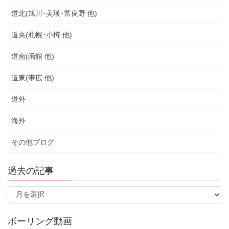
道北(旭川･美瑛･富良野 他)
道央(札幌･小樽 他)
道南(函館 他)
道東(帯広 他)
道外
海外
その他ブログ
過去の記事
過
去
の
記
ボーリング動画
事