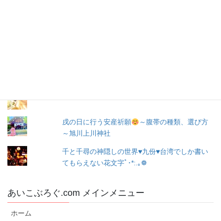
レ
お問い合わせ
ス
人気の投稿とページ
出産３日目〜退院☆赤ちゃん寝床問題☆ココネ
ルエアー使った感想☆森産科婦人科
☆旭川での婚活☆～婚活の成果(*ﾟ▽ﾟ*)～
戌の日に行う安産祈願
～腹帯の種類、選び方
～旭川上川神社
千と千尋の神隠しの世界♥九份♥台湾でしか書い
てもらえない花文字ﾟ･*:.｡❁
あいこぶろぐ.com メインメニュー
ホーム