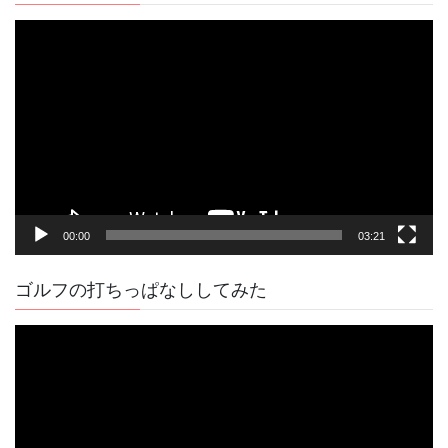
動
画
プ
レ
ー
ヤ
ー
00:00
03:21
ゴルフの打ちっぱなししてみた
動
画
プ
レ
ー
ヤ