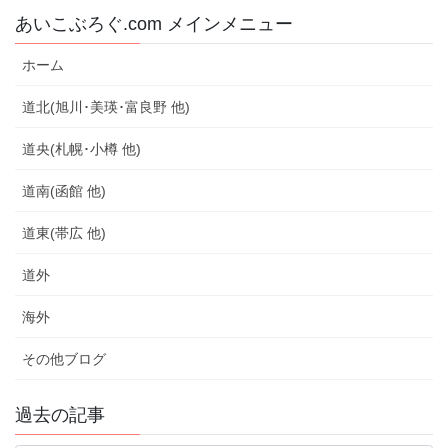
あいこぶろぐ.com メインメニュー
ホーム
道北(旭川･美瑛･富良野 他)
道央(札幌･小樽 他)
道南(函館 他)
道東(帯広 他)
道外
海外
その他ブログ
過去の記事
過