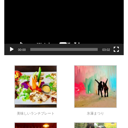
プ
レ
ー
ヤ
ー
00:00
03:02
美味しいランチプレート
氷瀑まつり