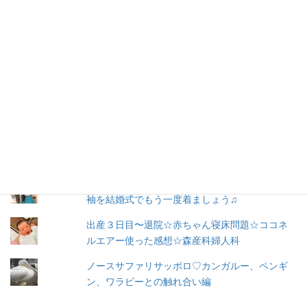
ー
ル
購読
ア
ド
レ
お問い合わせ
ス
人気の投稿とページ
トツキトオカ♡妊娠したらこのアプリ♡家族と
共有♡カスタムブックも作れる
着物ドレスの前撮り写真紹介♡成人式で着た振
袖を結婚式でもう一度着ましょう♫
出産３日目〜退院☆赤ちゃん寝床問題☆ココネ
ルエアー使った感想☆森産科婦人科
ノースサファリサッポロ♡カンガルー、ペンギ
ン、ワラビーとの触れ合い編