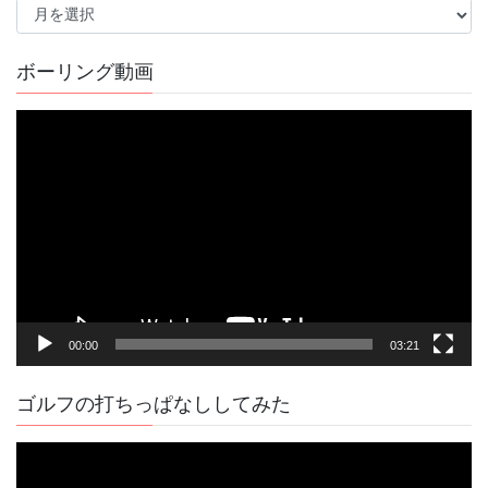
去
の
記
ボーリング動画
事
動
画
プ
レ
ー
ヤ
ー
00:00
03:21
ゴルフの打ちっぱなししてみた
動
画