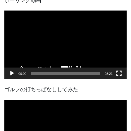
ボーリング動画
事
動
画
プ
レ
ー
ヤ
ー
00:00
03:21
ゴルフの打ちっぱなししてみた
動
画
プ
レ
ー