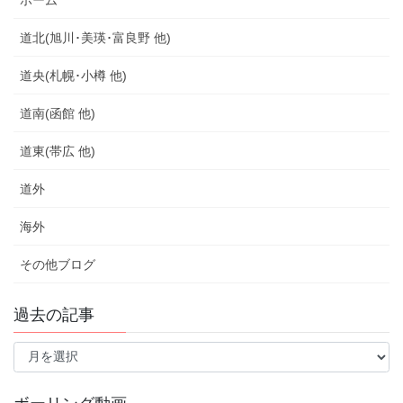
ホーム
道北(旭川･美瑛･富良野 他)
道央(札幌･小樽 他)
道南(函館 他)
道東(帯広 他)
道外
海外
その他ブログ
過去の記事
過
去
の
記