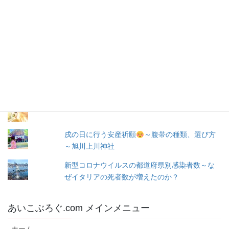
ド
レ
お問い合わせ
ス
人気の投稿とページ
出産３日目〜退院☆赤ちゃん寝床問題☆ココネ
ルエアー使った感想☆森産科婦人科
☆旭川での婚活☆～婚活の成果(*ﾟ▽ﾟ*)～
戌の日に行う安産祈願
～腹帯の種類、選び方
～旭川上川神社
新型コロナウイルスの都道府県別感染者数～な
ぜイタリアの死者数が増えたのか？
あいこぶろぐ.com メインメニュー