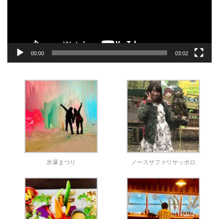
ヤ
ー
00:00
03:02
氷瀑まつり
ノースサファリサッポロ