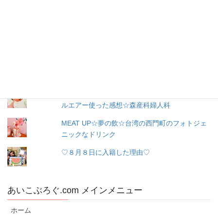
レ
お問い合わせ
ス
人気の投稿とページ
富良野の子供も大人も楽しめるアンパンマンシ
ョップ！！水遊びもできちゃう！！
出産３日目〜退院☆赤ちゃん寝床問題☆ココネ
ルエアー使った感想☆森産科婦人科
MEAT UP☆夢の飲☆台湾の西門町のフォトジェ
ニックなドリンク
♡８月８日に入籍した理由♡
あいこぶろぐ.com メインメニュー
ホーム