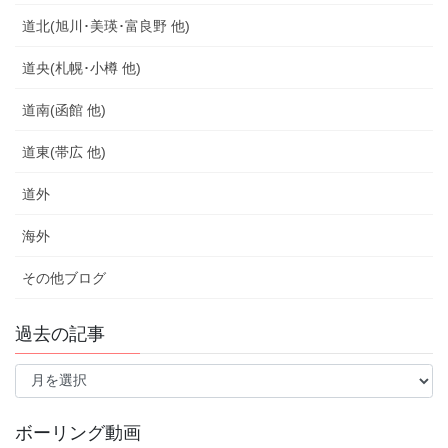
道北(旭川･美瑛･富良野 他)
道央(札幌･小樽 他)
道南(函館 他)
道東(帯広 他)
道外
海外
その他ブログ
過去の記事
過
去
の
記
ボーリング動画
事