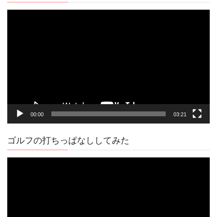
動
画
プ
レ
ー
ヤ
ー
00:00
03:21
ゴルフの打ちっぱなししてみた
動
画
プ
レ
ー
ヤ