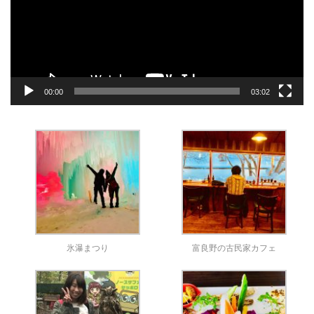
ー
ヤ
ー
00:00
03:02
氷瀑まつり
富良野の古民家カフェ