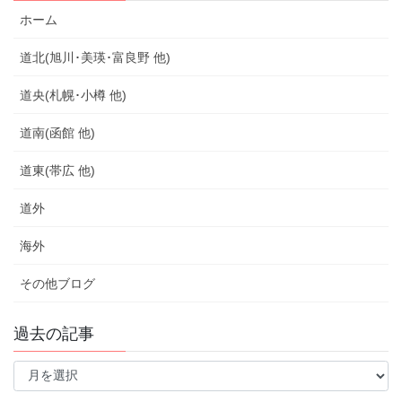
ホーム
道北(旭川･美瑛･富良野 他)
道央(札幌･小樽 他)
道南(函館 他)
道東(帯広 他)
道外
海外
その他ブログ
過去の記事
過
去
の