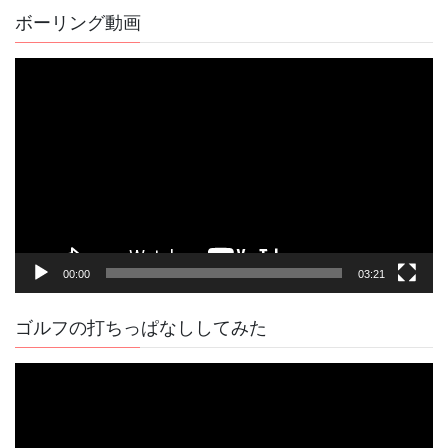
記
ボーリング動画
事
動
画
プ
レ
ー
ヤ
ー
00:00
03:21
ゴルフの打ちっぱなししてみた
動
画
プ
レ