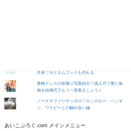
ア
ド
レ
お問い合わせ
ス
人気の投稿とページ
出産３日目〜退院☆赤ちゃん寝床問題☆ココネ
ルエアー使った感想☆森産科婦人科
トツキトオカ♡妊娠したらこのアプリ♡家族と
共有♡カスタムブックも作れる
着物ドレスの前撮り写真紹介♡成人式で着た振
袖を結婚式でもう一度着ましょう♫
ノースサファリサッポロ♡カンガルー、ペンギ
ン、ワラビーとの触れ合い編
あいこぶろぐ.com メインメニュー