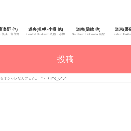
富良野 他)
道央(札幌･小樽 他)
道南(函館 他)
道東(帯広
 旭川・美瑛・富良野
Central Hokkaido 札幌・小樽
Southern Hokkaido 函館
Eastern Hok
投稿
るオシャレなカフェ☆.。.:*・
img_6454