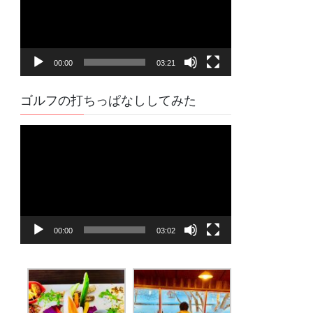
レ
ー
ヤ
00:00
03:21
ー
ゴルフの打ちっぱなししてみた
動
画
プ
レ
ー
ヤ
00:00
03:02
ー