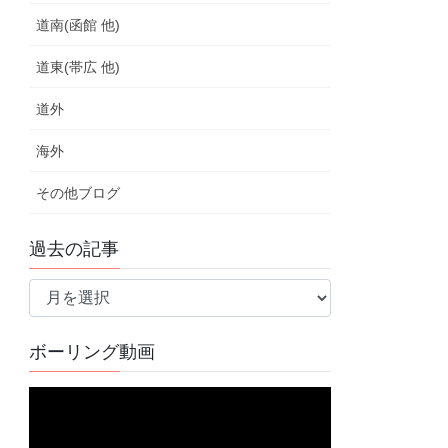
道南(函館 他)
道東(帯広 他)
道外
海外
その他ブログ
過去の記事
過
去
の
ボーリング動画
記
事
動
画
プ