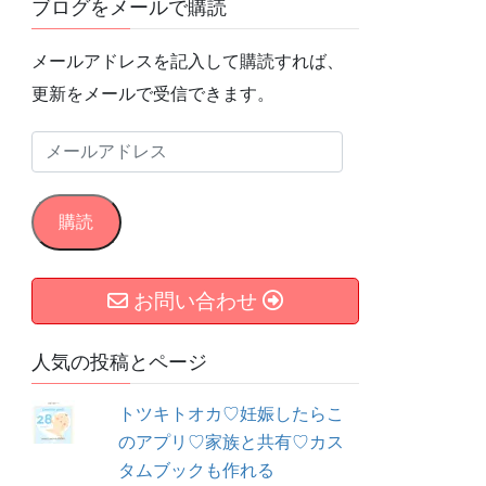
ブログをメールで購読
メールアドレスを記入して購読すれば、
更新をメールで受信できます。
メ
ー
ル
購読
ア
ド
お問い合わせ
レ
ス
人気の投稿とページ
トツキトオカ♡妊娠したらこ
のアプリ♡家族と共有♡カス
タムブックも作れる