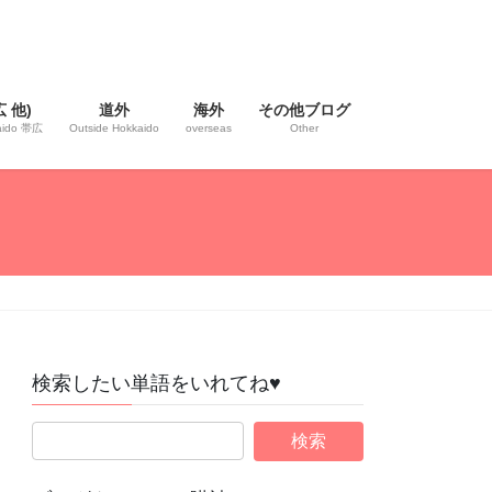
 他)
道外
海外
その他ブログ
kaido 帯広
Outside Hokkaido
overseas
Other
検索したい単語をいれてね♥