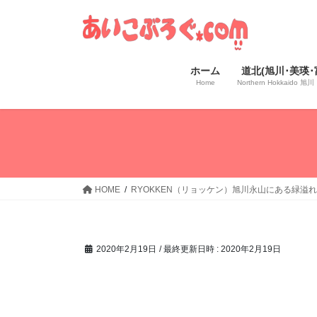
コ
ナ
ン
ビ
テ
ゲ
ン
ー
ホーム
道北(旭川･美瑛･
ツ
シ
Home
Northern Hokkaido
へ
ョ
ス
ン
キ
に
ッ
移
プ
動
HOME
RYOKKEN（リョッケン）旭川永山にある緑溢れ
2020年2月19日
/ 最終更新日時 :
2020年2月19日