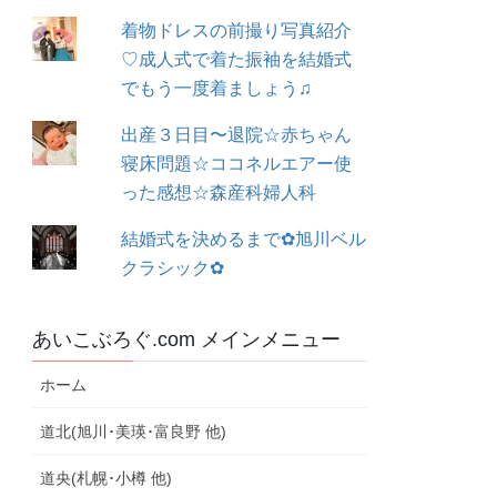
着物ドレスの前撮り写真紹介
♡成人式で着た振袖を結婚式
でもう一度着ましょう♫
出産３日目〜退院☆赤ちゃん
寝床問題☆ココネルエアー使
った感想☆森産科婦人科
結婚式を決めるまで✿旭川ベル
クラシック✿
あいこぶろぐ.com メインメニュー
ホーム
道北(旭川･美瑛･富良野 他)
道央(札幌･小樽 他)