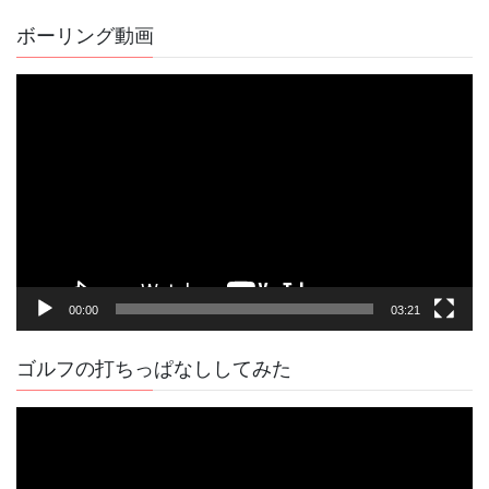
の
記
ボーリング動画
事
動
画
プ
レ
ー
ヤ
ー
00:00
03:21
ゴルフの打ちっぱなししてみた
動
画
プ
レ