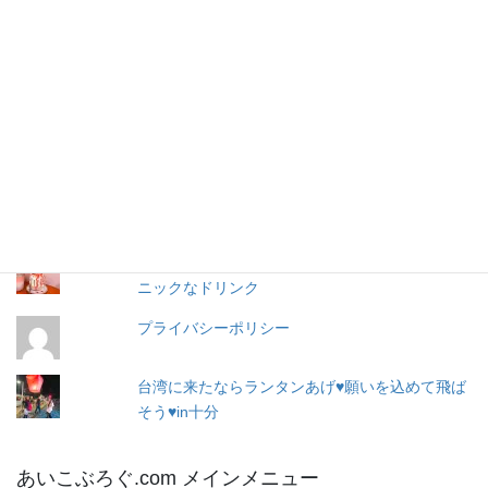
購読
ア
ド
レ
お問い合わせ
ス
人気の投稿とページ
出産３日目〜退院☆赤ちゃん寝床問題☆ココネ
ルエアー使った感想☆森産科婦人科
MEAT UP☆夢の飲☆台湾の西門町のフォトジェ
ニックなドリンク
プライバシーポリシー
台湾に来たならランタンあげ♥願いを込めて飛ば
そう♥in十分
あいこぶろぐ.com メインメニュー