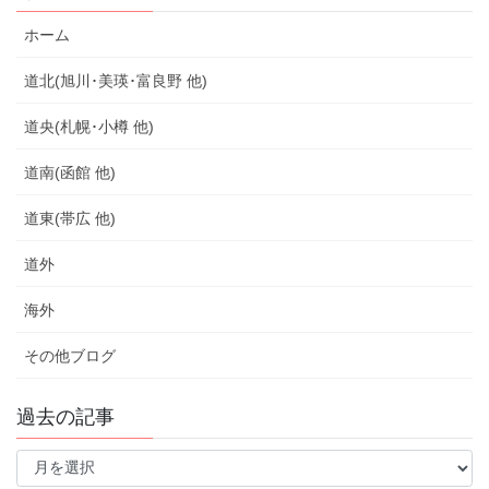
ホーム
道北(旭川･美瑛･富良野 他)
道央(札幌･小樽 他)
道南(函館 他)
道東(帯広 他)
道外
海外
その他ブログ
過去の記事
過
去