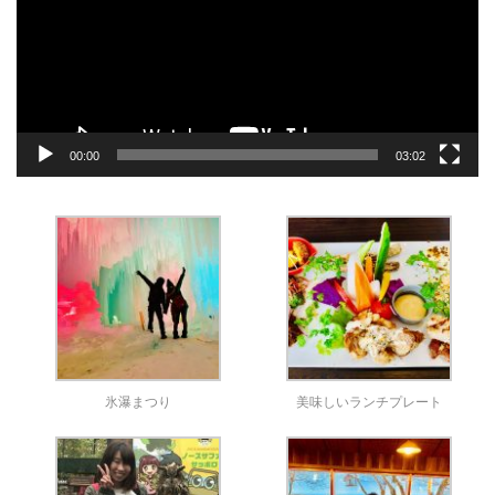
ー
ヤ
ー
00:00
03:02
氷瀑まつり
美味しいランチプレート