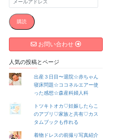
メ
ー
ル
購読
ア
ド
お問い合わせ
レ
ス
人気の投稿とページ
出産３日目〜退院☆赤ちゃん
寝床問題☆ココネルエアー使
った感想☆森産科婦人科
トツキトオカ♡妊娠したらこ
のアプリ♡家族と共有♡カス
タムブックも作れる
着物ドレスの前撮り写真紹介