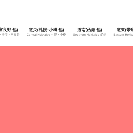
富良野 他)
道央(札幌･小樽 他)
道南(函館 他)
道東(帯広
 旭川・美瑛・富良野
Central Hokkaido 札幌・小樽
Southern Hokkaido 函館
Eastern Hok