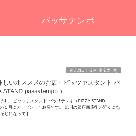
パッサテンポ
道北(旭川･美瑛･富良野 他)
味しいオススメのお店～ピッツァスタンド パ
TAND passatempo ）
。 ピッツァスタンド パッサテンポ（PIZZA STAND
０１７年の１月にオープンしたお店です。 旭川の銀座商店街の近くにあ
感じになって […]