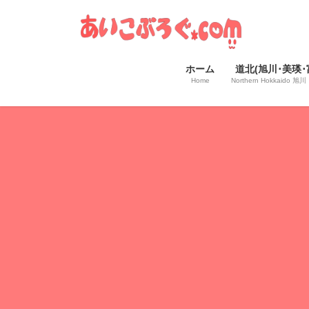
コ
ナ
ン
ビ
テ
ゲ
ン
ー
ホーム
道北(旭川･美瑛･
ツ
シ
Home
Northern Hokkaido
へ
ョ
ス
ン
キ
に
ッ
移
プ
動