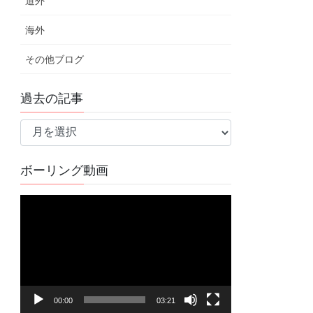
道外
海外
その他ブログ
過去の記事
過
去
の
ボーリング動画
記
事
動
画
プ
レ
ー
ヤ
00:00
03:21
ー