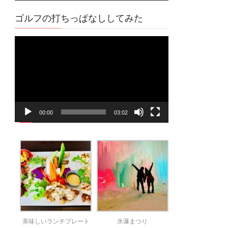
ゴルフの打ちっぱなししてみた
動
画
プ
レ
ー
ヤ
00:00
03:02
ー
美味しいランチプレート
氷瀑まつり