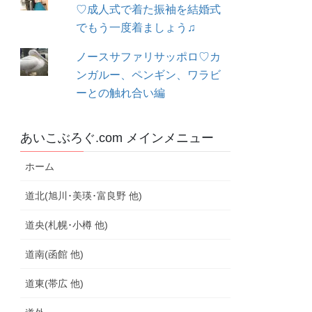
♡成人式で着た振袖を結婚式
でもう一度着ましょう♫
ノースサファリサッポロ♡カ
ンガルー、ペンギン、ワラビ
ーとの触れ合い編
あいこぶろぐ.com メインメニュー
ホーム
道北(旭川･美瑛･富良野 他)
道央(札幌･小樽 他)
道南(函館 他)
道東(帯広 他)