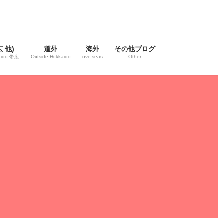
 他)
道外
海外
その他ブログ
kaido 帯広
Outside Hokkaido
overseas
Other