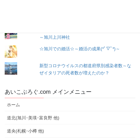
出産３日目〜退院☆赤ちゃん寝床問題☆ココネ
ルエアー使った感想☆森産科婦人科
戌の日に行う安産祈願
～腹帯の種類、選び方
～旭川上川神社
☆旭川での婚活☆～婚活の成果(*ﾟ▽ﾟ*)～
新型コロナウイルスの都道府県別感染者数～な
ぜイタリアの死者数が増えたのか？
あいこぶろぐ.com メインメニュー
ホーム
道北(旭川･美瑛･富良野 他)
道央(札幌･小樽 他)