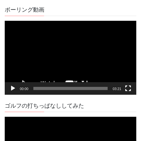
の
記
ボーリング動画
事
動
画
プ
レ
ー
ヤ
ー
00:00
03:21
ゴルフの打ちっぱなししてみた
動
画
プ
レ