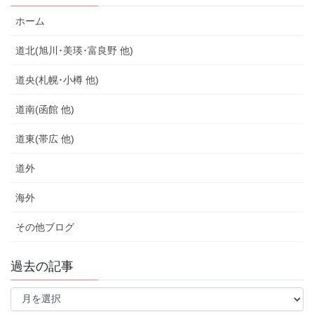
ホーム
道北(旭川･美瑛･富良野 他)
道央(札幌･小樽 他)
道南(函館 他)
道東(帯広 他)
道外
海外
その他ブログ
過去の記事
過
去