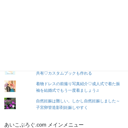
購読
ア
ド
レ
お問い合わせ
ス
人気の投稿とページ
出産３日目〜退院☆赤ちゃん寝床問題☆ココネ
ルエアー使った感想☆森産科婦人科
トツキトオカ♡妊娠したらこのアプリ♡家族と
共有♡カスタムブックも作れる
着物ドレスの前撮り写真紹介♡成人式で着た振
袖を結婚式でもう一度着ましょう♫
自然妊娠は難しい。しかし自然妊娠しました～
子宮卵管造影剤妊娠しやすく
あいこぶろぐ.com メインメニュー