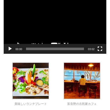
画
プ
レ
ー
ヤ
ー
00:00
03:02
美味しいランチプレート
富良野の古民家カフェ