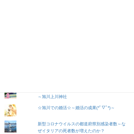
メ
ー
ル
購読
ア
ド
レ
お問い合わせ
ス
人気の投稿とページ
出産３日目〜退院☆赤ちゃん寝床問題☆ココネ
ルエアー使った感想☆森産科婦人科
戌の日に行う安産祈願
～腹帯の種類、選び方
～旭川上川神社
☆旭川での婚活☆～婚活の成果(*ﾟ▽ﾟ*)～
新型コロナウイルスの都道府県別感染者数～な
ぜイタリアの死者数が増えたのか？