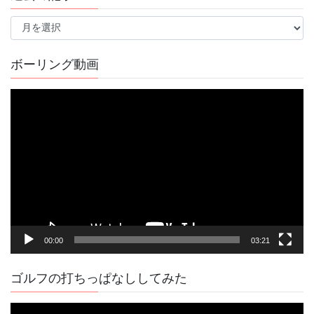
過
去
の
記
ボーリング動画
事
動
画
プ
レ
ー
ヤ
ー
00:00
03:21
ゴルフの打ちっぱなししてみた
動