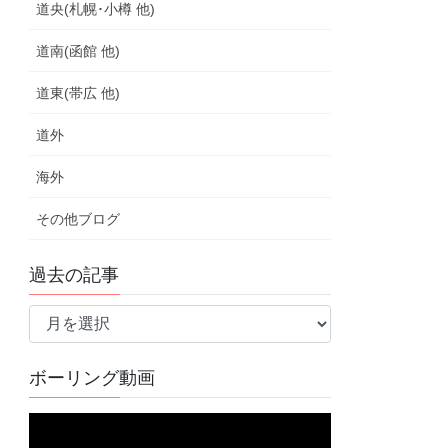
道央(札幌･小樽 他)
道南(函館 他)
道東(帯広 他)
道外
海外
その他ブログ
過去の記事
過
去
の
ボーリング動画
記
事
動
画