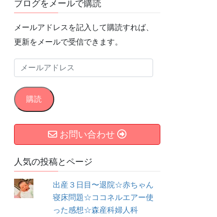
ブログをメールで購読
メールアドレスを記入して購読すれば、
更新をメールで受信できます。
メ
ー
ル
購読
ア
ド
お問い合わせ
レ
ス
人気の投稿とページ
出産３日目〜退院☆赤ちゃん
寝床問題☆ココネルエアー使
った感想☆森産科婦人科