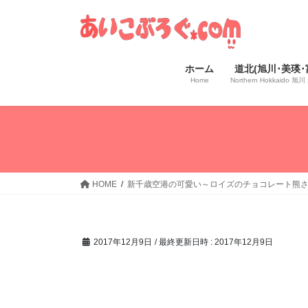
コ
ナ
ン
ビ
テ
ゲ
ン
ー
ホーム
道北(旭川･美瑛･
ツ
シ
Home
Northern Hokkaido
へ
ョ
ス
ン
キ
に
ッ
移
プ
動
HOME
新千歳空港の可愛い～ロイズのチョコレート熊
2017年12月9日
/ 最終更新日時 :
2017年12月9日