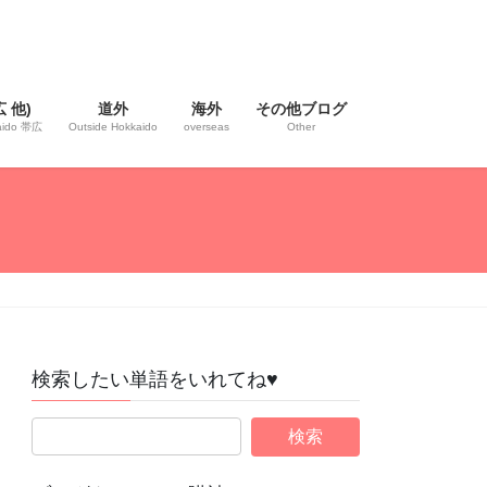
 他)
道外
海外
その他ブログ
kaido 帯広
Outside Hokkaido
overseas
Other
検索したい単語をいれてね♥