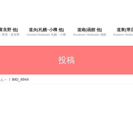
富良野 他)
道央(札幌･小樽 他)
道南(函館 他)
道東(帯広
 旭川・美瑛・富良野
Central Hokkaido 札幌・小樽
Southern Hokkaido 函館
Eastern Hok
投稿
さん～
IMG_8944