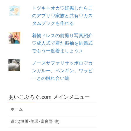
トツキトオカ♡妊娠したらこ
のアプリ♡家族と共有♡カス
タムブックも作れる
着物ドレスの前撮り写真紹介
♡成人式で着た振袖を結婚式
でもう一度着ましょう♫
ノースサファリサッポロ♡カ
ンガルー、ペンギン、ワラビ
ーとの触れ合い編
あいこぶろぐ.com メインメニュー
ホーム
道北(旭川･美瑛･富良野 他)