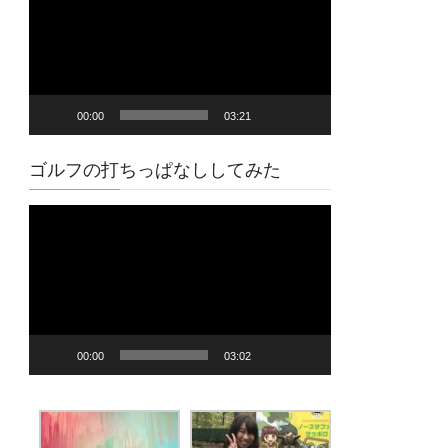
プ
レ
ー
ヤ
00:00
03:21
ー
ゴルフの打ちっぱなししてみた
動
画
プ
レ
ー
ヤ
00:00
03:02
ー