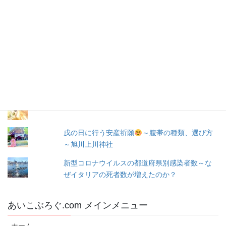
ド
レ
お問い合わせ
ス
人気の投稿とページ
出産３日目〜退院☆赤ちゃん寝床問題☆ココネ
ルエアー使った感想☆森産科婦人科
☆旭川での婚活☆～婚活の成果(*ﾟ▽ﾟ*)～
戌の日に行う安産祈願
～腹帯の種類、選び方
～旭川上川神社
新型コロナウイルスの都道府県別感染者数～な
ぜイタリアの死者数が増えたのか？
あいこぶろぐ.com メインメニュー