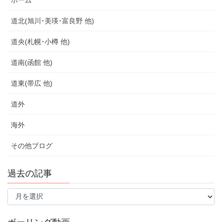
ホーム
道北(旭川･美瑛･富良野 他)
道央(札幌･小樽 他)
道南(函館 他)
道東(帯広 他)
道外
海外
その他ブログ
過去の記事
過
去
の
記