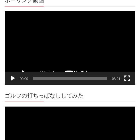
ボーリング動画
事
動
画
プ
レ
ー
ヤ
ー
00:00
03:21
ゴルフの打ちっぱなししてみた
動
画
プ
レ
ー