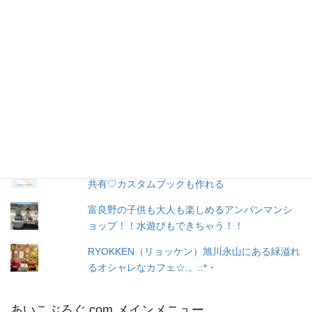
購読
ア
ド
レ
お問い合わせ
ス
人気の投稿とページ
出産３日目〜退院☆赤ちゃん寝床問題☆ココネ
ルエアー使った感想☆森産科婦人科
トツキトオカ♡妊娠したらこのアプリ♡家族と
共有♡カスタムブックも作れる
富良野の子供も大人も楽しめるアンパンマンシ
ョップ！！水遊びもできちゃう！！
RYOKKEN（リョッケン）旭川永山にある緑溢れ
るオシャレなカフェ☆.。.:*・
あいこぶろぐ.com メインメニュー