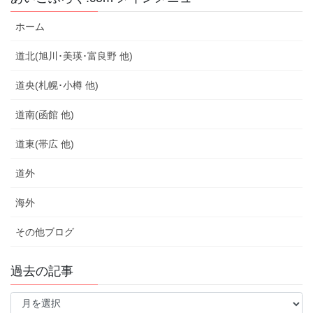
ホーム
道北(旭川･美瑛･富良野 他)
道央(札幌･小樽 他)
道南(函館 他)
道東(帯広 他)
道外
海外
その他ブログ
過去の記事
過
去