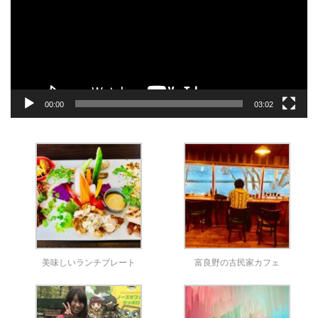
レ
ー
ヤ
ー
00:00
03:02
美味しいランチプレート
富良野の古民家カフェ