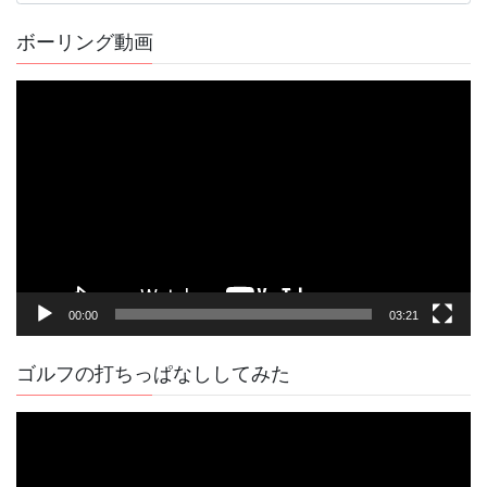
の
記
ボーリング動画
事
動
画
プ
レ
ー
ヤ
ー
00:00
03:21
ゴルフの打ちっぱなししてみた
動
画
プ