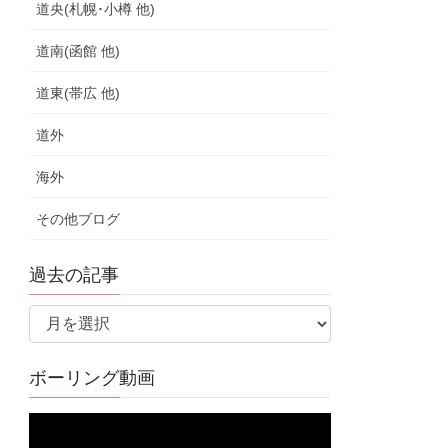
道央(札幌･小樽 他)
道南(函館 他)
道東(帯広 他)
道外
海外
その他ブログ
過去の記事
過
去
の
ボーリング動画
記
事
動
画