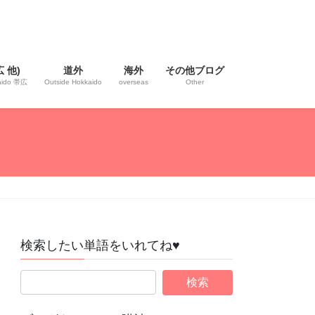
 他)
道外
海外
その他ブログ
kaido 帯広
Outside Hokkaido
overseas
Other
検索したい単語をいれてね♥