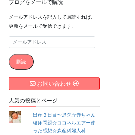
ブログをメールで購読
メールアドレスを記入して購読すれば、
更新をメールで受信できます。
メ
ー
ル
購読
ア
ド
お問い合わせ
レ
ス
人気の投稿とページ
出産３日目〜退院☆赤ちゃん
寝床問題☆ココネルエアー使
った感想☆森産科婦人科