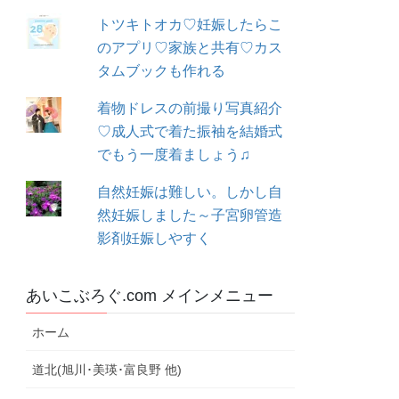
トツキトオカ♡妊娠したらこ
のアプリ♡家族と共有♡カス
タムブックも作れる
着物ドレスの前撮り写真紹介
♡成人式で着た振袖を結婚式
でもう一度着ましょう♫
自然妊娠は難しい。しかし自
然妊娠しました～子宮卵管造
影剤妊娠しやすく
あいこぶろぐ.com メインメニュー
ホーム
道北(旭川･美瑛･富良野 他)