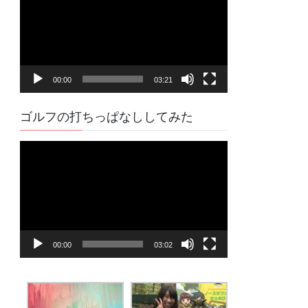
プ
レ
ー
ヤ
00:00
03:21
ー
ゴルフの打ちっぱなししてみた
動
画
プ
レ
ー
ヤ
00:00
03:02
ー