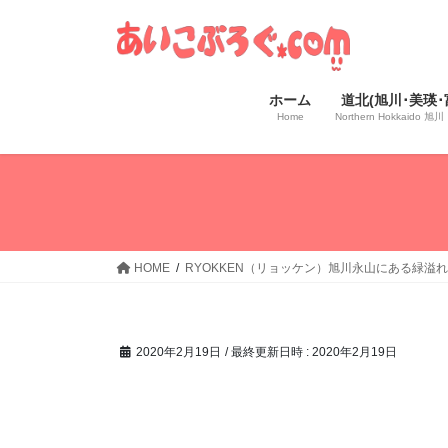
コ
ナ
ン
ビ
テ
ゲ
ン
ー
ホーム
道北(旭川･美瑛･
ツ
シ
Home
Northern Hokkaido
へ
ョ
ス
ン
キ
に
ッ
移
プ
動
HOME
RYOKKEN（リョッケン）旭川永山にある緑溢れ
2020年2月19日
/ 最終更新日時 :
2020年2月19日