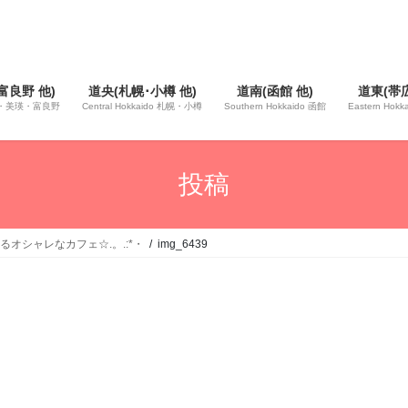
富良野 他)
道央(札幌･小樽 他)
道南(函館 他)
道東(帯広
 旭川・美瑛・富良野
Central Hokkaido 札幌・小樽
Southern Hokkaido 函館
Eastern Hok
投稿
るオシャレなカフェ☆.。.:*・
img_6439