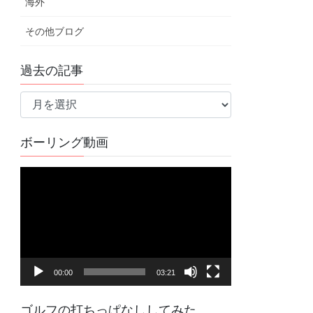
海外
その他ブログ
過去の記事
過
去
の
ボーリング動画
記
事
動
画
プ
レ
ー
ヤ
00:00
03:21
ー
ゴルフの打ちっぱなししてみた