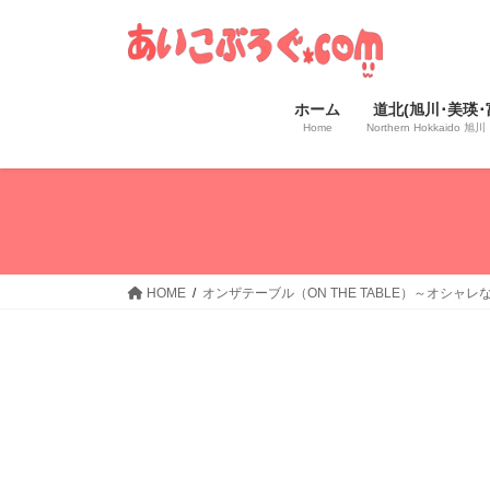
コ
ナ
ン
ビ
テ
ゲ
ン
ー
ホーム
道北(旭川･美瑛･
ツ
シ
Home
Northern Hokkaido
へ
ョ
ス
ン
キ
に
ッ
移
プ
動
HOME
オンザテーブル（ON THE TABLE）～オシャ