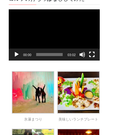
動
画
プ
レ
ー
ヤ
00:00
03:02
ー
氷瀑まつり
美味しいランチプレート