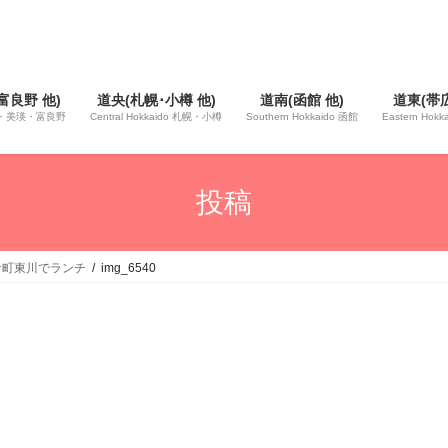
富良野 他)
道央(札幌･小樽 他)
道南(函館 他)
道東(帯広
 旭川・美瑛・富良野
Central Hokkaido 札幌・小樽
Southern Hokkaido 函館
Eastern Hok
投稿
レな町東川でランチ
img_6540