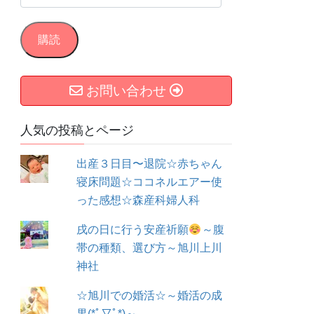
ー
ル
購読
ア
ド
お問い合わせ
レ
ス
人気の投稿とページ
出産３日目〜退院☆赤ちゃん
寝床問題☆ココネルエアー使
った感想☆森産科婦人科
戌の日に行う安産祈願
～腹
帯の種類、選び方～旭川上川
神社
☆旭川での婚活☆～婚活の成
果(*ﾟ▽ﾟ*)～