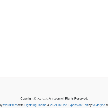
Copyright © あいこぶろぐ.com All Rights Reserved.
by
WordPress
with
Lightning Theme
&
VK All in One Expansion Unit
by
Vektor,Inc.
t