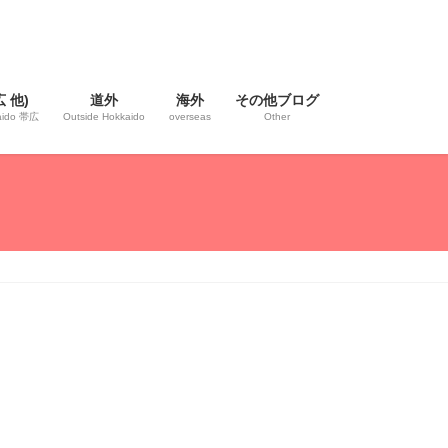
 他)
道外
海外
その他ブログ
kaido 帯広
Outside Hokkaido
overseas
Other