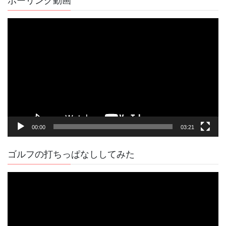
ボーリング動画
事
動
画
プ
レ
ー
ヤ
ー
00:00
03:21
ゴルフの打ちっぱなししてみた
動
画
プ
レ
ー