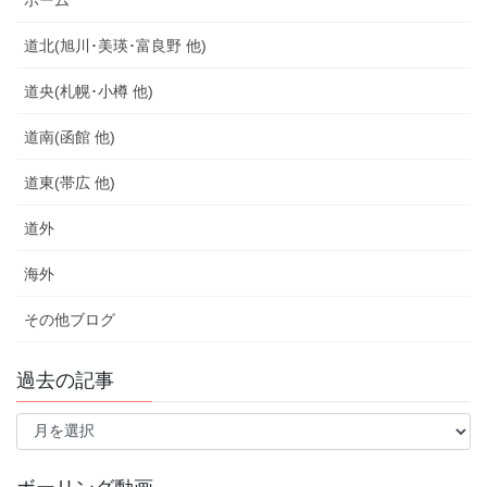
ホーム
道北(旭川･美瑛･富良野 他)
道央(札幌･小樽 他)
道南(函館 他)
道東(帯広 他)
道外
海外
その他ブログ
過去の記事
過
去
の
記