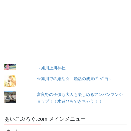
ド
レ
お問い合わせ
ス
人気の投稿とページ
出産３日目〜退院☆赤ちゃん寝床問題☆ココネ
ルエアー使った感想☆森産科婦人科
戌の日に行う安産祈願
～腹帯の種類、選び方
～旭川上川神社
☆旭川での婚活☆～婚活の成果(*ﾟ▽ﾟ*)～
富良野の子供も大人も楽しめるアンパンマンシ
ョップ！！水遊びもできちゃう！！
あいこぶろぐ.com メインメニュー