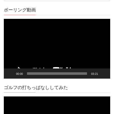
の
記
ボーリング動画
事
動
画
プ
レ
ー
ヤ
ー
00:00
03:21
ゴルフの打ちっぱなししてみた
動
画
プ