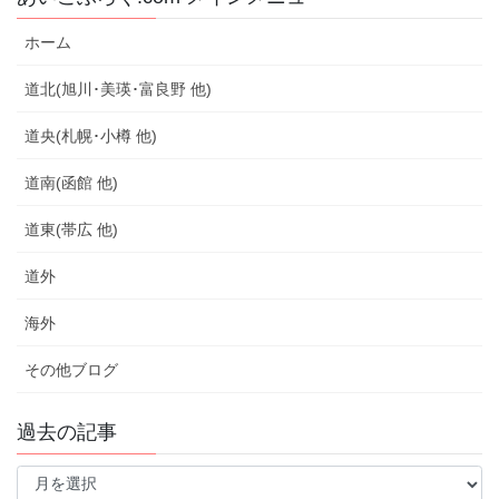
ホーム
道北(旭川･美瑛･富良野 他)
道央(札幌･小樽 他)
道南(函館 他)
道東(帯広 他)
道外
海外
その他ブログ
過去の記事
過
去