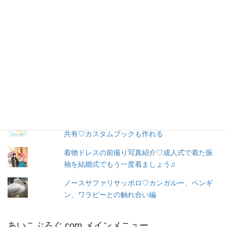
購読
ア
ド
レ
お問い合わせ
ス
人気の投稿とページ
出産３日目〜退院☆赤ちゃん寝床問題☆ココネ
ルエアー使った感想☆森産科婦人科
トツキトオカ♡妊娠したらこのアプリ♡家族と
共有♡カスタムブックも作れる
着物ドレスの前撮り写真紹介♡成人式で着た振
袖を結婚式でもう一度着ましょう♫
ノースサファリサッポロ♡カンガルー、ペンギ
ン、ワラビーとの触れ合い編
あいこぶろぐ.com メインメニュー