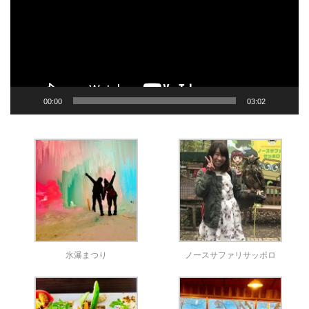
レ
ー
ヤ
ー
00:00
03:02
氷瀑まつり
ノースサファリサッポロ