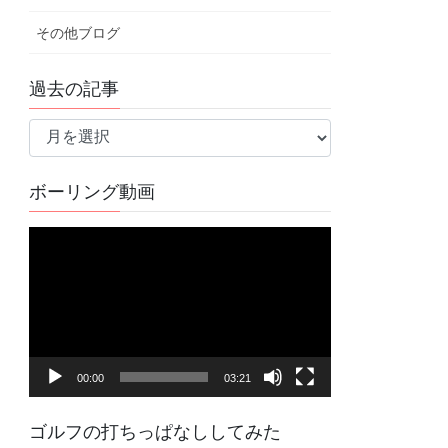
その他ブログ
過去の記事
過
去
の
ボーリング動画
記
事
動
画
プ
レ
ー
ヤ
00:00
03:21
ー
ゴルフの打ちっぱなししてみた