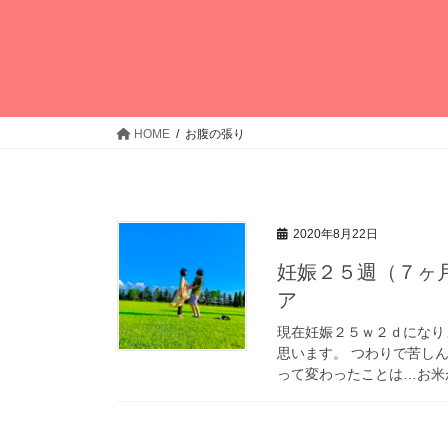
HOME
お腹の張り
2020年8月22日
妊娠２５週（７ヶ
ア
現在妊娠２５ｗ２ｄになり
思います。 つわりで苦し
って変わったことは…お米が