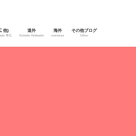
 他)
道外
海外
その他ブログ
kaido 帯広
Outside Hokkaido
overseas
Other