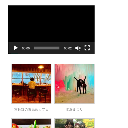
動
画
プ
レ
ー
ヤ
00:00
03:02
ー
富良野の古民家カフェ
氷瀑まつり