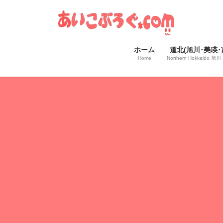
コ
ナ
ン
ビ
テ
ゲ
ン
ー
ホーム
道北(旭川･美瑛･
ツ
シ
Home
Northern Hokkaido
へ
ョ
ス
ン
キ
に
ッ
移
プ
動