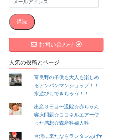
メ
ー
ル
購読
ア
ド
お問い合わせ
レ
ス
人気の投稿とページ
富良野の子供も大人も楽しめ
るアンパンマンショップ！！
水遊びもできちゃう！！
出産３日目〜退院☆赤ちゃん
寝床問題☆ココネルエアー使
った感想☆森産科婦人科
台湾に来たならランタンあげ♥