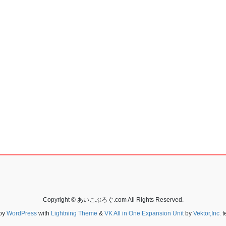
Copyright © あいこぶろぐ.com All Rights Reserved.
by
WordPress
with
Lightning Theme
&
VK All in One Expansion Unit
by
Vektor,Inc.
t