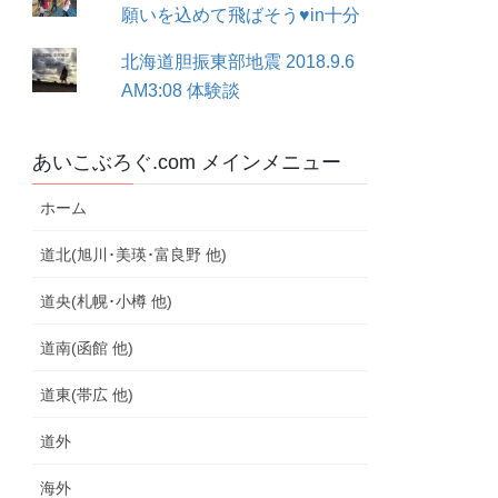
願いを込めて飛ばそう♥in十分
北海道胆振東部地震 2018.9.6
AM3:08 体験談
あいこぶろぐ.com メインメニュー
ホーム
道北(旭川･美瑛･富良野 他)
道央(札幌･小樽 他)
道南(函館 他)
道東(帯広 他)
道外
海外