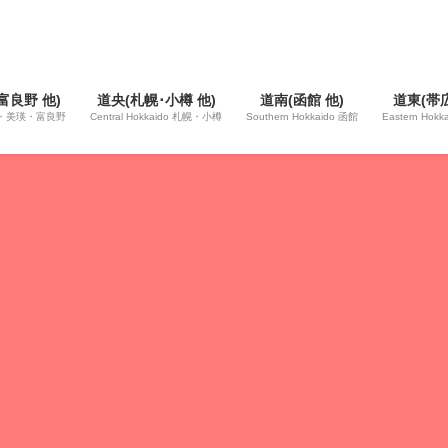
富良野 他)
道央(札幌･小樽 他)
道南(函館 他)
道東(帯広
 旭川・美瑛・富良野
Central Hokkaido 札幌・小樽
Southern Hokkaido 函館
Eastern Hok