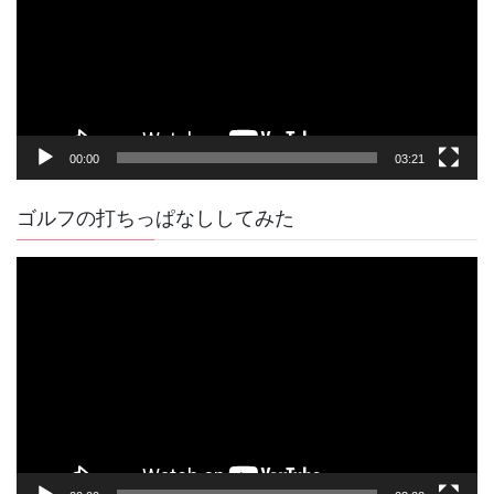
レ
ー
ヤ
ー
00:00
03:21
ゴルフの打ちっぱなししてみた
動
画
プ
レ
ー
ヤ
ー