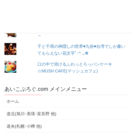
富良野の子供も大人も楽しめるアンパンマンシ
ョップ！！水遊びもできちゃう！！
深川の道の駅にある釜飯屋さん～味しるべ駅逓
～
千と千尋の神隠しの世界♥九份♥台湾でしか書い
てもらえない花文字ﾟ･*:.｡❁
口の中で溶けるふわっとろっパンケーキ
☆MUSH CAFE(マッシュカフェ)
あいこぶろぐ.com メインメニュー
ホーム
道北(旭川･美瑛･富良野 他)
道央(札幌･小樽 他)