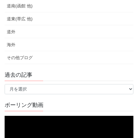
道南(函館 他)
道東(帯広 他)
道外
海外
その他ブログ
過去の記事
過
去
の
記
ボーリング動画
事
動
画
プ