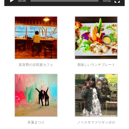
00:00
03:02
富良野の古民家カフェ
美味しいランチプレート
氷瀑まつり
ノースサファリサッポロ