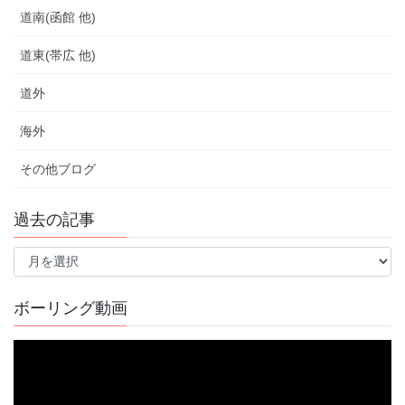
道南(函館 他)
道東(帯広 他)
道外
海外
その他ブログ
過去の記事
過
去
の
記
ボーリング動画
事
動
画
プ