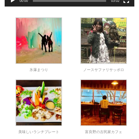
00:00
03:02
氷瀑まつり
ノースサファリサッポロ
美味しいランチプレート
富良野の古民家カフェ