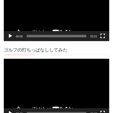
レ
ー
ヤ
ー
00:00
03:21
ゴルフの打ちっぱなししてみた
動
画
プ
レ
ー
ヤ
ー