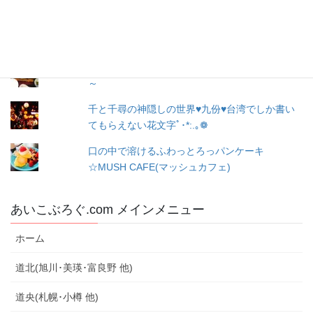
富良野の子供も大人も楽しめるアンパンマンシ
ョップ！！水遊びもできちゃう！！
深川の道の駅にある釜飯屋さん～味しるべ駅逓
～
千と千尋の神隠しの世界♥九份♥台湾でしか書い
てもらえない花文字ﾟ･*:.｡❁
口の中で溶けるふわっとろっパンケーキ
☆MUSH CAFE(マッシュカフェ)
あいこぶろぐ.com メインメニュー
ホーム
道北(旭川･美瑛･富良野 他)
道央(札幌･小樽 他)