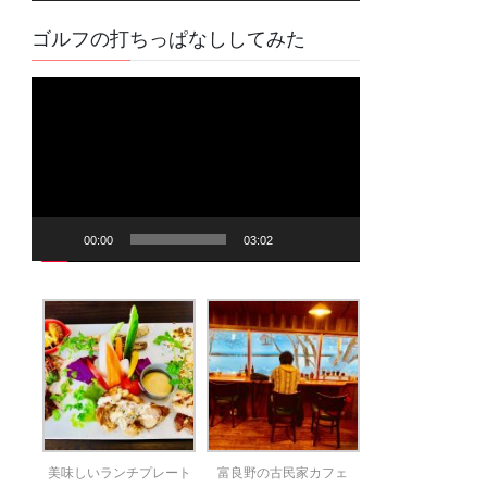
ゴルフの打ちっぱなししてみた
動
画
プ
レ
ー
ヤ
00:00
03:02
ー
美味しいランチプレート
富良野の古民家カフェ