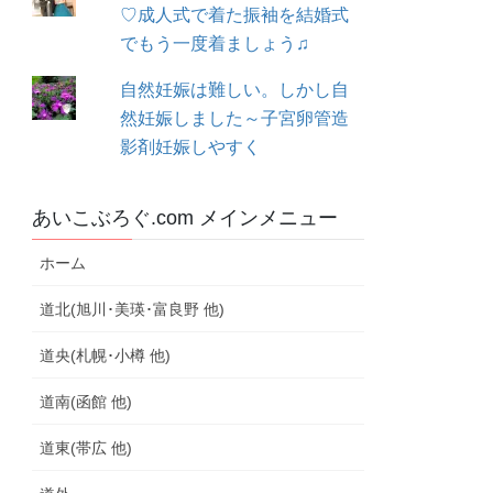
♡成人式で着た振袖を結婚式
でもう一度着ましょう♫
自然妊娠は難しい。しかし自
然妊娠しました～子宮卵管造
影剤妊娠しやすく
あいこぶろぐ.com メインメニュー
ホーム
道北(旭川･美瑛･富良野 他)
道央(札幌･小樽 他)
道南(函館 他)
道東(帯広 他)