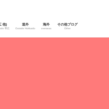
 他)
道外
海外
その他ブログ
kaido 帯広
Outside Hokkaido
overseas
Other