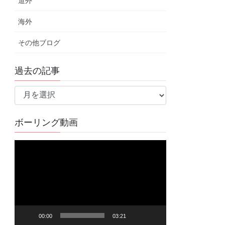
道外
海外
その他ブログ
過去の記事
過
去
の
ボーリング動画
記
事
動
画
プ
レ
ー
ヤ
00:00
03:21
ー