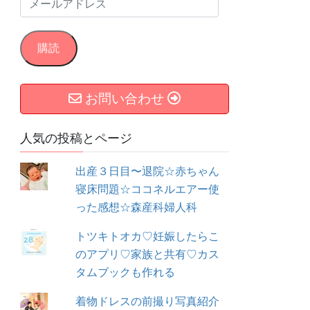
メ
ー
ル
購読
ア
ド
お問い合わせ
レ
ス
人気の投稿とページ
出産３日目〜退院☆赤ちゃん
寝床問題☆ココネルエアー使
った感想☆森産科婦人科
トツキトオカ♡妊娠したらこ
のアプリ♡家族と共有♡カス
タムブックも作れる
着物ドレスの前撮り写真紹介