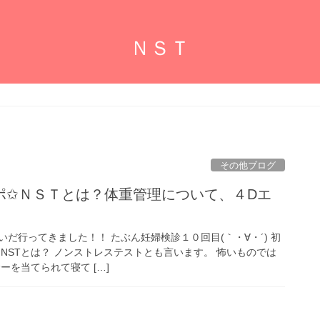
ＮＳＴ
その他ブログ
ポ✩ＮＳＴとは？体重管理について、４Dエ
だ行ってきました！！ たぶん妊婦検診１０回目(｀・∀・´) 初
 NSTとは？ ノンストレステストとも言います。 怖いものでは
ーを当てられて寝て […]