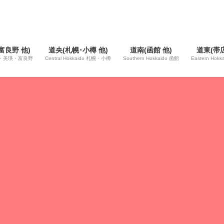
富良野 他)
道央(札幌･小樽 他)
道南(函館 他)
道東(帯広
 旭川・美瑛・富良野
Central Hokkaido 札幌・小樽
Southern Hokkaido 函館
Eastern Hok