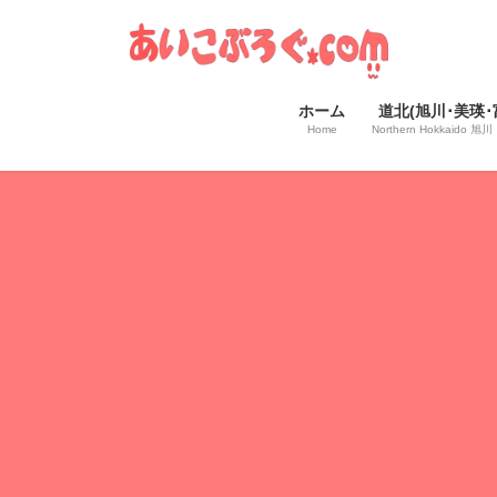
コ
ナ
ン
ビ
テ
ゲ
ン
ー
ホーム
道北(旭川･美瑛･
ツ
シ
Home
Northern Hokkaido
へ
ョ
ス
ン
キ
に
ッ
移
プ
動