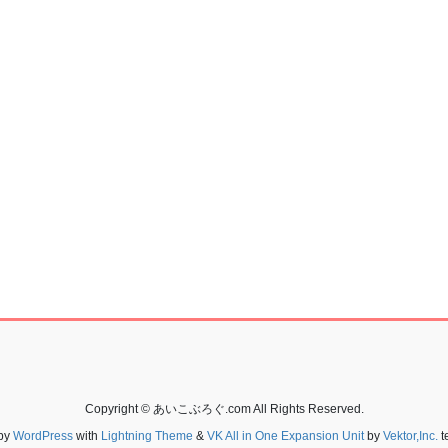
Copyright © あいこぶろぐ.com All Rights Reserved.
by
WordPress
with
Lightning Theme
&
VK All in One Expansion Unit
by
Vektor,Inc.
t