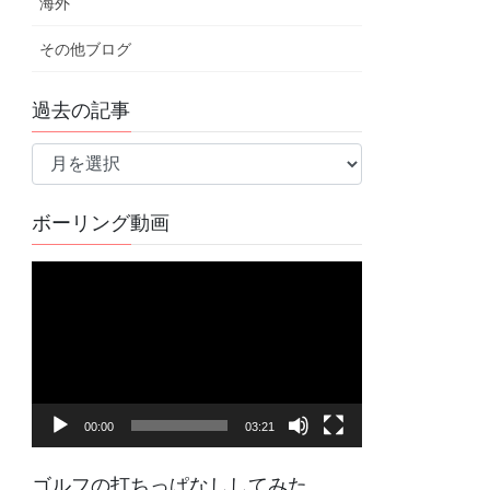
海外
その他ブログ
過去の記事
過
去
の
ボーリング動画
記
事
動
画
プ
レ
ー
ヤ
00:00
03:21
ー
ゴルフの打ちっぱなししてみた