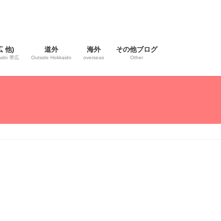
 他)
道外
海外
その他ブログ
kaido 帯広
Outside Hokkaido
overseas
Other