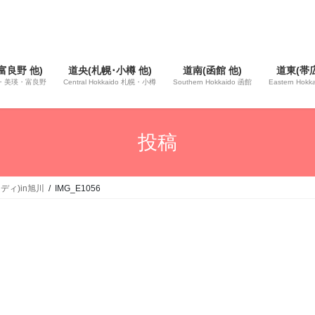
富良野 他)
道央(札幌･小樽 他)
道南(函館 他)
道東(帯広
 旭川・美瑛・富良野
Central Hokkaido 札幌・小樽
Southern Hokkaido 函館
Eastern Hok
投稿
ディ)in旭川
IMG_E1056