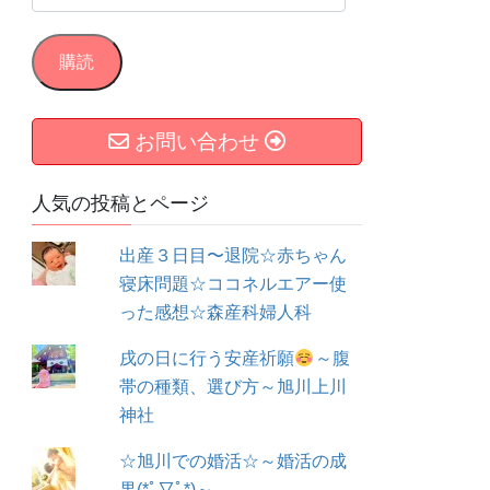
ー
ル
購読
ア
ド
お問い合わせ
レ
ス
人気の投稿とページ
出産３日目〜退院☆赤ちゃん
寝床問題☆ココネルエアー使
った感想☆森産科婦人科
戌の日に行う安産祈願
～腹
帯の種類、選び方～旭川上川
神社
☆旭川での婚活☆～婚活の成
果(*ﾟ▽ﾟ*)～