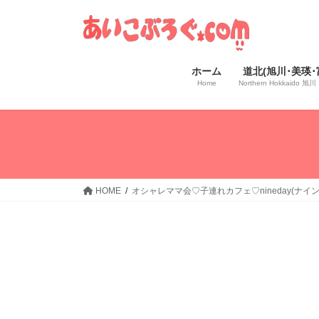
コ
ナ
ン
ビ
テ
ゲ
ン
ー
ホーム
道北(旭川･美瑛･
ツ
シ
Home
Northern Hokkaido
へ
ョ
ス
ン
キ
に
ッ
移
プ
動
HOME
オシャレママ会♡子連れカフェ♡nineday(ナイン