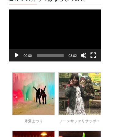
動
画
プ
レ
ー
ヤ
00:00
03:02
ー
氷瀑まつり
ノースサファリサッポロ