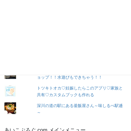
購読
ア
ド
レ
お問い合わせ
ス
人気の投稿とページ
出産３日目〜退院☆赤ちゃん寝床問題☆ココネ
ルエアー使った感想☆森産科婦人科
富良野の子供も大人も楽しめるアンパンマンシ
ョップ！！水遊びもできちゃう！！
トツキトオカ♡妊娠したらこのアプリ♡家族と
共有♡カスタムブックも作れる
深川の道の駅にある釜飯屋さん～味しるべ駅逓
～
あいこぶろぐ.com メインメニュー