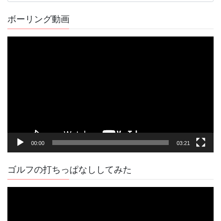
の
記
ボーリング動画
事
動
画
プ
レ
ー
ヤ
ー
00:00
03:21
ゴルフの打ちっぱなししてみた
動
画
プ