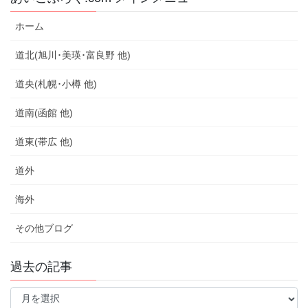
ホーム
道北(旭川･美瑛･富良野 他)
道央(札幌･小樽 他)
道南(函館 他)
道東(帯広 他)
道外
海外
その他ブログ
過去の記事
過
去