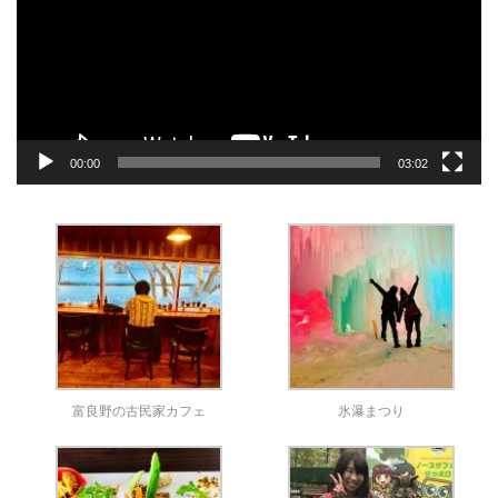
レ
ー
ヤ
ー
00:00
03:02
富良野の古民家カフェ
氷瀑まつり