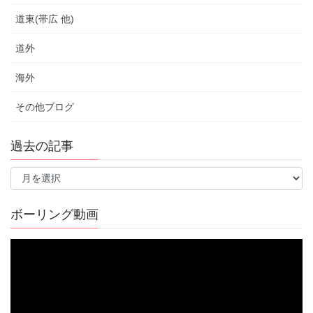
道東(帯広 他)
道外
海外
その他ブログ
過去の記事
過
去
の
記
ボーリング動画
事
動
画
プ
レ
ー