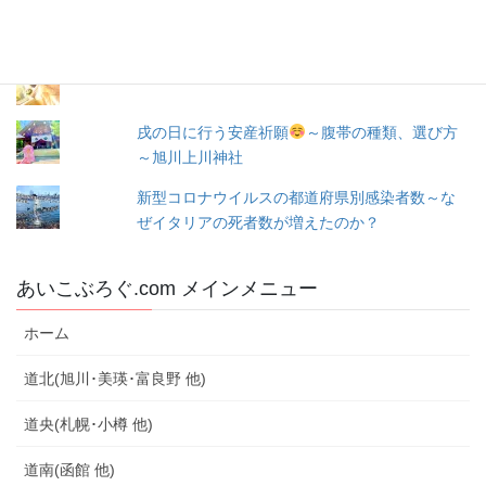
出産３日目〜退院☆赤ちゃん寝床問題☆ココネ
ルエアー使った感想☆森産科婦人科
☆旭川での婚活☆～婚活の成果(*ﾟ▽ﾟ*)～
戌の日に行う安産祈願
～腹帯の種類、選び方
～旭川上川神社
新型コロナウイルスの都道府県別感染者数～な
ぜイタリアの死者数が増えたのか？
あいこぶろぐ.com メインメニュー
ホーム
道北(旭川･美瑛･富良野 他)
道央(札幌･小樽 他)
道南(函館 他)