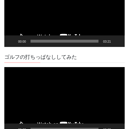
レ
ー
ヤ
ー
00:00
03:21
ゴルフの打ちっぱなししてみた
動
画
プ
レ
ー
ヤ
ー