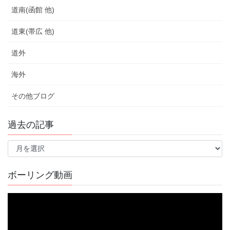
道南(函館 他)
道東(帯広 他)
道外
海外
その他ブログ
過去の記事
過
去
の
記
ボーリング動画
事
動
画
プ