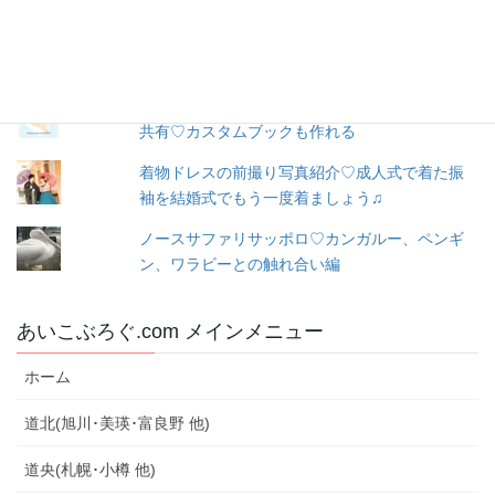
出産３日目〜退院☆赤ちゃん寝床問題☆ココネ
ルエアー使った感想☆森産科婦人科
トツキトオカ♡妊娠したらこのアプリ♡家族と
共有♡カスタムブックも作れる
着物ドレスの前撮り写真紹介♡成人式で着た振
袖を結婚式でもう一度着ましょう♫
ノースサファリサッポロ♡カンガルー、ペンギ
ン、ワラビーとの触れ合い編
あいこぶろぐ.com メインメニュー
ホーム
道北(旭川･美瑛･富良野 他)
道央(札幌･小樽 他)