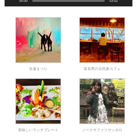
00:00
03:02
氷瀑まつり
富良野の古民家カフェ
美味しいランチプレート
ノースサファリサッポロ