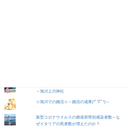
メ
ー
ル
購読
ア
ド
レ
お問い合わせ
ス
人気の投稿とページ
出産３日目〜退院☆赤ちゃん寝床問題☆ココネ
ルエアー使った感想☆森産科婦人科
戌の日に行う安産祈願
～腹帯の種類、選び方
～旭川上川神社
☆旭川での婚活☆～婚活の成果(*ﾟ▽ﾟ*)～
新型コロナウイルスの都道府県別感染者数～な
ぜイタリアの死者数が増えたのか？