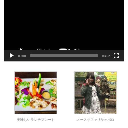
画
プ
レ
ー
ヤ
ー
00:00
03:02
美味しいランチプレート
ノースサファリサッポロ