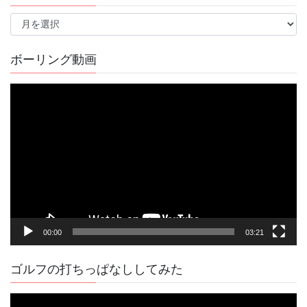
過
去
の
記
ボーリング動画
事
動
画
プ
レ
ー
ヤ
ー
00:00
03:21
ゴルフの打ちっぱなししてみた
動