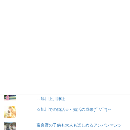
メ
ー
ル
購読
ア
ド
レ
お問い合わせ
ス
人気の投稿とページ
出産３日目〜退院☆赤ちゃん寝床問題☆ココネ
ルエアー使った感想☆森産科婦人科
戌の日に行う安産祈願
～腹帯の種類、選び方
～旭川上川神社
☆旭川での婚活☆～婚活の成果(*ﾟ▽ﾟ*)～
富良野の子供も大人も楽しめるアンパンマンシ