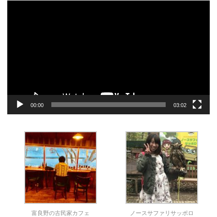
動
画
プ
レ
ー
ヤ
ー
00:00
03:02
富良野の古民家カフェ
ノースサファリサッポロ