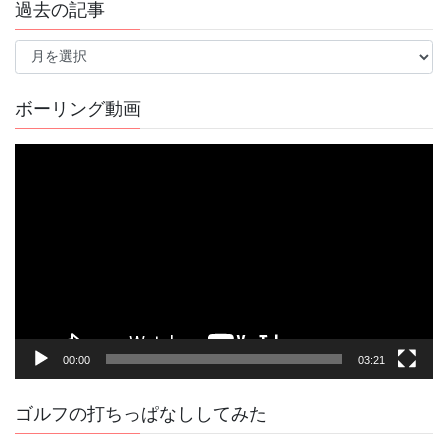
過去の記事
過
去
の
記
ボーリング動画
事
動
画
プ
レ
ー
ヤ
ー
00:00
03:21
ゴルフの打ちっぱなししてみた