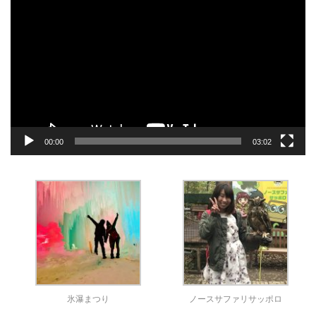
画
プ
レ
ー
ヤ
ー
00:00
03:02
氷瀑まつり
ノースサファリサッポロ