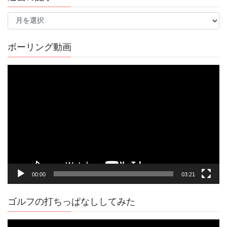
過
去
の
記
ボーリング動画
事
動
画
プ
レ
ー
ヤ
ー
00:00
03:21
ゴルフの打ちっぱなししてみた
動