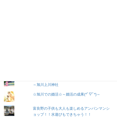
メ
ー
ル
購読
ア
ド
レ
お問い合わせ
ス
人気の投稿とページ
出産３日目〜退院☆赤ちゃん寝床問題☆ココネ
ルエアー使った感想☆森産科婦人科
戌の日に行う安産祈願
～腹帯の種類、選び方
～旭川上川神社
☆旭川での婚活☆～婚活の成果(*ﾟ▽ﾟ*)～
富良野の子供も大人も楽しめるアンパンマンシ
ョップ！！水遊びもできちゃう！！